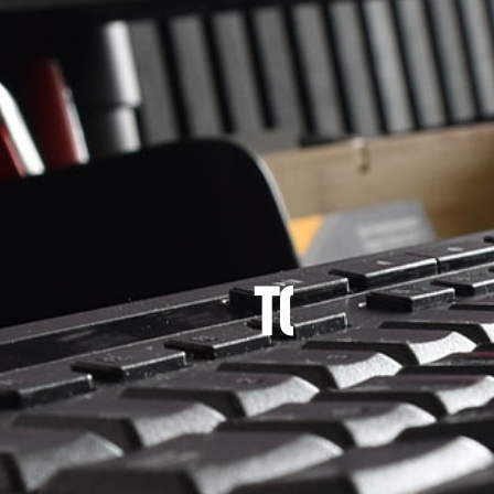
n
e
z
n
e
r
e
r
e
f